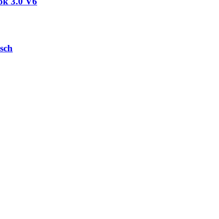
ok 3.0 V6
usch