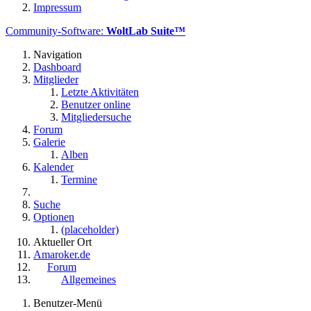
Impressum
Community-Software:
WoltLab Suite™
Navigation
Dashboard
Mitglieder
Letzte Aktivitäten
Benutzer online
Mitgliedersuche
Forum
Galerie
Alben
Kalender
Termine
Suche
Optionen
(placeholder)
Aktueller Ort
Amaroker.de
Forum
Allgemeines
Benutzer-Menü