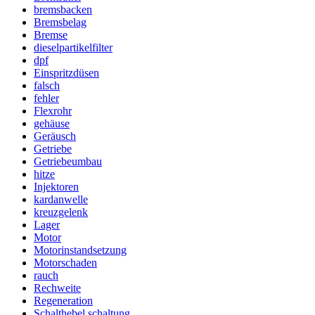
bremsbacken
Bremsbelag
Bremse
dieselpartikelfilter
dpf
Einspritzdüsen
falsch
fehler
Flexrohr
gehäuse
Geräusch
Getriebe
Getriebeumbau
hitze
Injektoren
kardanwelle
kreuzgelenk
Lager
Motor
Motorinstandsetzung
Motorschaden
rauch
Rechweite
Regeneration
Schalthebel schaltung