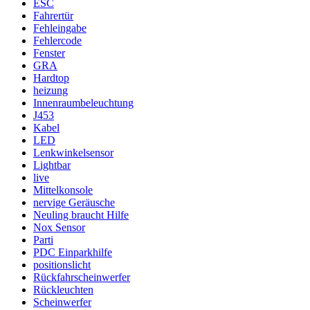
ESC
Fahrertür
Fehleingabe
Fehlercode
Fenster
GRA
Hardtop
heizung
Innenraumbeleuchtung
J453
Kabel
LED
Lenkwinkelsensor
Lightbar
live
Mittelkonsole
nervige Geräusche
Neuling braucht Hilfe
Nox Sensor
Parti
PDC Einparkhilfe
positionslicht
Rückfahrscheinwerfer
Rückleuchten
Scheinwerfer