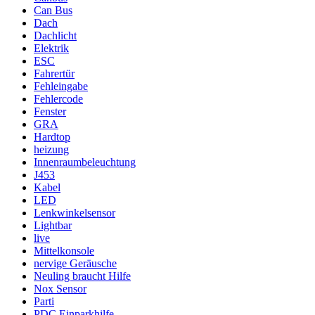
Can Bus
Dach
Dachlicht
Elektrik
ESC
Fahrertür
Fehleingabe
Fehlercode
Fenster
GRA
Hardtop
heizung
Innenraumbeleuchtung
J453
Kabel
LED
Lenkwinkelsensor
Lightbar
live
Mittelkonsole
nervige Geräusche
Neuling braucht Hilfe
Nox Sensor
Parti
PDC Einparkhilfe