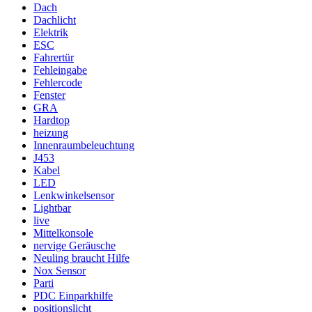
Dach
Dachlicht
Elektrik
ESC
Fahrertür
Fehleingabe
Fehlercode
Fenster
GRA
Hardtop
heizung
Innenraumbeleuchtung
J453
Kabel
LED
Lenkwinkelsensor
Lightbar
live
Mittelkonsole
nervige Geräusche
Neuling braucht Hilfe
Nox Sensor
Parti
PDC Einparkhilfe
positionslicht