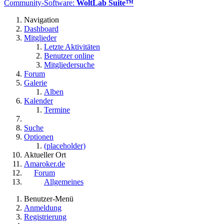
Community-Software:
WoltLab Suite™
Navigation
Dashboard
Mitglieder
Letzte Aktivitäten
Benutzer online
Mitgliedersuche
Forum
Galerie
Alben
Kalender
Termine
Suche
Optionen
(placeholder)
Aktueller Ort
Amaroker.de
Forum
Allgemeines
Benutzer-Menü
Anmeldung
Registrierung