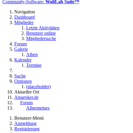
Community-Software:
WoltLab Suite™
Navigation
Dashboard
Mitglieder
Letzte Aktivitäten
Benutzer online
Mitgliedersuche
Forum
Galerie
Alben
Kalender
Termine
Suche
Optionen
(placeholder)
Aktueller Ort
Amaroker.de
Forum
Allgemeines
Benutzer-Menü
Anmeldung
Registrierung