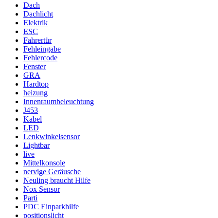
Dach
Dachlicht
Elektrik
ESC
Fahrertür
Fehleingabe
Fehlercode
Fenster
GRA
Hardtop
heizung
Innenraumbeleuchtung
J453
Kabel
LED
Lenkwinkelsensor
Lightbar
live
Mittelkonsole
nervige Geräusche
Neuling braucht Hilfe
Nox Sensor
Parti
PDC Einparkhilfe
positionslicht