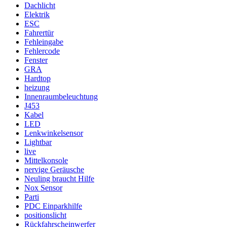
Dachlicht
Elektrik
ESC
Fahrertür
Fehleingabe
Fehlercode
Fenster
GRA
Hardtop
heizung
Innenraumbeleuchtung
J453
Kabel
LED
Lenkwinkelsensor
Lightbar
live
Mittelkonsole
nervige Geräusche
Neuling braucht Hilfe
Nox Sensor
Parti
PDC Einparkhilfe
positionslicht
Rückfahrscheinwerfer