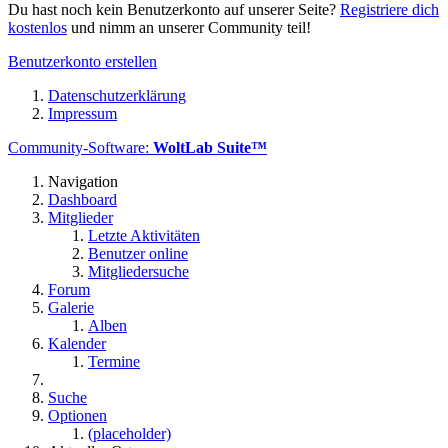
Du hast noch kein Benutzerkonto auf unserer Seite?
Registriere dich
kostenlos
und nimm an unserer Community teil!
Benutzerkonto erstellen
Datenschutzerklärung
Impressum
Community-Software:
WoltLab Suite™
Navigation
Dashboard
Mitglieder
Letzte Aktivitäten
Benutzer online
Mitgliedersuche
Forum
Galerie
Alben
Kalender
Termine
Suche
Optionen
(placeholder)