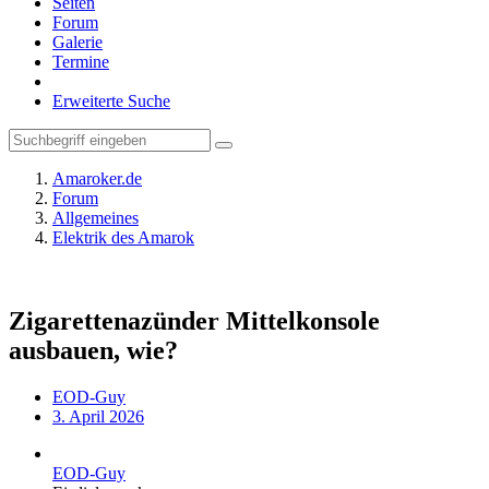
Seiten
Forum
Galerie
Termine
Erweiterte Suche
Amaroker.de
Forum
Allgemeines
Elektrik des Amarok
Zigarettenazünder Mittelkonsole
ausbauen, wie?
EOD-Guy
3. April 2026
EOD-Guy