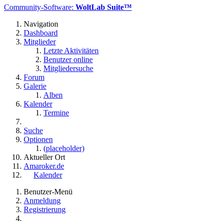
Community-Software:
WoltLab Suite™
Navigation
Dashboard
Mitglieder
Letzte Aktivitäten
Benutzer online
Mitgliedersuche
Forum
Galerie
Alben
Kalender
Termine
Suche
Optionen
(placeholder)
Aktueller Ort
Amaroker.de
Kalender
Benutzer-Menü
Anmeldung
Registrierung