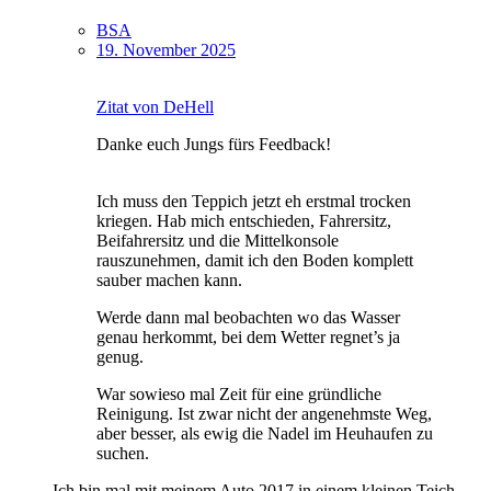
BSA
19. November 2025
Zitat von DeHell
Danke euch Jungs fürs Feedback!
Ich muss den Teppich jetzt eh erstmal trocken
kriegen. Hab mich entschieden, Fahrersitz,
Beifahrersitz und die Mittelkonsole
rauszunehmen, damit ich den Boden komplett
sauber machen kann.
Werde dann mal beobachten wo das Wasser
genau herkommt, bei dem Wetter regnet’s ja
genug.
War sowieso mal Zeit für eine gründliche
Reinigung. Ist zwar nicht der angenehmste Weg,
aber besser, als ewig die Nadel im Heuhaufen zu
suchen.
Ich bin mal mit meinem Auto 2017 in einem kleinen Teich