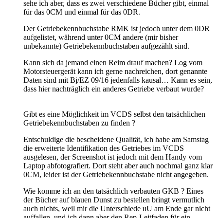
sehe ich aber, dass es zwei verschiedene Bücher gibt, einmal
für das 0CM und einmal für das 0DR.
Der Getriebekennbuchstabe RMK ist jedoch unter dem 0DR
aufgelistet, während unter 0CM andere (mir bisher
unbekannte) Getriebekennbuchstaben aufgezählt sind.
Kann sich da jemand einen Reim drauf machen? Log vom
Motorsteuergerät kann ich gerne nachreichen, dort genannte
Daten sind mit Bj/EZ 09/16 jedenfalls kausal… Kann es sein,
dass hier nachträglich ein anderes Getriebe verbaut wurde?
Gibt es eine Möglichkeit im VCDS selbst den tatsächlichen
Getriebekennbuchstaben zu finden ?
Entschuldige die bescheidene Qualität, ich habe am Samstag
die erweiterte Identifikation des Getriebes im VCDS
ausgelesen, der Screenshot ist jedoch mit dem Handy vom
Laptop abfotografiert. Dort steht aber auch nochmal ganz klar
0CM, leider ist der Getriebekennbuchstabe nicht angegeben.
Wie komme ich an den tatsächlich verbauten GKB ? Eines
der Bücher auf blauen Dunst zu bestellen bringt vermutlich
auch nichts, weil mir die Unterschiede uU am Ende gar nicht
auffallen, und ich dann aber den Rep-Leitfaden für ein