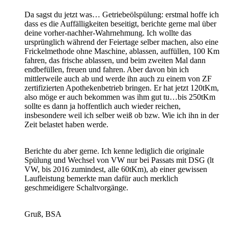
Da sagst du jetzt was… Getriebeölspülung: erstmal hoffe ich
dass es die Auffälligkeiten beseitigt, berichte gerne mal über
deine vorher-nachher-Wahrnehmung. Ich wollte das
ursprünglich während der Feiertage selber machen, also eine
Frickelmethode ohne Maschine, ablassen, auffüllen, 100 Km
fahren, das frische ablassen, und beim zweiten Mal dann
endbefüllen, freuen und fahren. Aber davon bin ich
mittlerweile auch ab und werde ihn auch zu einem von ZF
zertifizierten Apothekenbetrieb bringen. Er hat jetzt 120tKm,
also möge er auch bekommen was ihm gut tu…bis 250tKm
sollte es dann ja hoffentlich auch wieder reichen,
insbesondere weil ich selber weiß ob bzw. Wie ich ihn in der
Zeit belastet haben werde.
Berichte du aber gerne. Ich kenne lediglich die originale
Spülung und Wechsel von VW nur bei Passats mit DSG (lt
VW, bis 2016 zumindest, alle 60tKm), ab einer gewissen
Laufleistung bemerkte man dafür auch merklich
geschmeidigere Schaltvorgänge.
Gruß, BSA