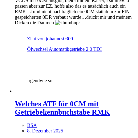
VCDS mir 0CM ausgibt, bleibt mir ein Rätsel, Datum&Co
passen aber zur EZ, hoffe also das es tatsächlich auch ein
RMK ist und nicht nachträglich ein 0CM statt dem zur FIN
gespeicherten 0DR verbaut wurde…drückt mir und meinem
Dicken die Daumen
Zitat von johannes0309
Ölwechsel Automatikgetriebe 2.0 TDI
Irgendwie so.
Welches ATF für 0CM mit
Getriebekennbuchstabe RMK
BSA
8. Dezember 2025