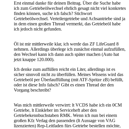
Erst einmal danke für deinen Beitrag. Über die Suche habe
ich zum Getriebeölwechsel ehrlich gesagt nicht viel konkretes
finden können, suche ich falsch? Stichwort
Getriebeölwechsel. Verteilergetriebe und Achsantriebe sind ja
in dem einen großen Thread vermerkt, das Getriebeöl habe
ich jedoch nicht gefunden.
Öl ist mir mittlerweile klar, ich werde das ZF LifeGuard 8
nehmen. Allerdings überlege ich zunächst einmal aufzufüllen,
den Wechsel kann ich dann auch später machen (Auto hat
jetzt knappe 120.000).
Ich denke zum auffüllen reicht ein Liter, allerdings ist es
sicher sinnvoll nicht zu überfüllen. Meines Wissens wird das
Getriebeöl per Überlauffüllung (mit ATF-Spritze zB) befüllt,
oder ist diese Info falsch? Gibt es einen Thread der den
Vorgang beschreibt?
Was mich mittlerweile verwirrt: lt VCDS habe ich ein 0CM
Getriebe, lt Einkleber im Serviceheft aber den
Getriebekennbuchstaben RMK. Wenn ich nun bei einem
großen Kfz Verlag den passenden (lt Aussage von VAG
lizenzierten) Rep-Leitfaden fürs Getriebe bestellen möchte,