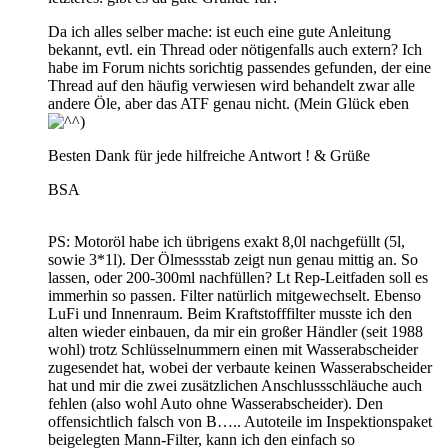
Da ich alles selber mache: ist euch eine gute Anleitung
bekannt, evtl. ein Thread oder nötigenfalls auch extern? Ich
habe im Forum nichts sorichtig passendes gefunden, der eine
Thread auf den häufig verwiesen wird behandelt zwar alle
andere Öle, aber das ATF genau nicht. (Mein Glück eben
)
Besten Dank für jede hilfreiche Antwort ! & Grüße
BSA
PS: Motoröl habe ich übrigens exakt 8,0l nachgefüllt (5l,
sowie 3*1l). Der Ölmessstab zeigt nun genau mittig an. So
lassen, oder 200-300ml nachfüllen? Lt Rep-Leitfaden soll es
immerhin so passen. Filter natürlich mitgewechselt. Ebenso
LuFi und Innenraum. Beim Kraftstofffilter musste ich den
alten wieder einbauen, da mir ein großer Händler (seit 1988
wohl) trotz Schlüsselnummern einen mit Wasserabscheider
zugesendet hat, wobei der verbaute keinen Wasserabscheider
hat und mir die zwei zusätzlichen Anschlussschläuche auch
fehlen (also wohl Auto ohne Wasserabscheider). Den
offensichtlich falsch von B….. Autoteile im Inspektionspaket
beigelegten Mann-Filter, kann ich den einfach so