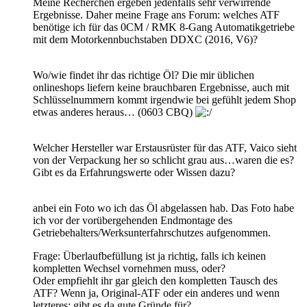
Meine Recherchen ergeben jedenfalls sehr verwirrende
Ergebnisse. Daher meine Frage ans Forum: welches ATF
benötige ich für das 0CM / RMK 8-Gang Automatikgetriebe
mit dem Motorkennbuchstaben DDXC (2016, V6)?
Wo/wie findet ihr das richtige Öl? Die mir üblichen
onlineshops liefern keine brauchbaren Ergebnisse, auch mit
Schlüsselnummern kommt irgendwie bei gefühlt jedem Shop
etwas anderes heraus… (0603 CBQ)
Welcher Hersteller war Erstausrüster für das ATF, Vaico sieht
von der Verpackung her so schlicht grau aus…waren die es?
Gibt es da Erfahrungswerte oder Wissen dazu?
anbei ein Foto wo ich das Öl abgelassen hab. Das Foto habe
ich vor der vorübergehenden Endmontage des
Getriebehalters/Werksunterfahrschutzes aufgenommen.
Frage: Überlaufbefüllung ist ja richtig, falls ich keinen
kompletten Wechsel vornehmen muss, oder?
Oder empfiehlt ihr gar gleich den kompletten Tausch des
ATF? Wenn ja, Original-ATF oder ein anderes und wenn
letzteres: gibt es da gute Gründe für?