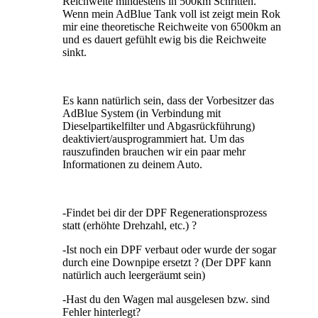
Reichweite mindestens in 500km Schritten.
Wenn mein AdBlue Tank voll ist zeigt mein Rok
mir eine theoretische Reichweite von 6500km an
und es dauert gefühlt ewig bis die Reichweite
sinkt.
Es kann natürlich sein, dass der Vorbesitzer das
AdBlue System (in Verbindung mit
Dieselpartikelfilter und Abgasrückführung)
deaktiviert/ausprogrammiert hat. Um das
rauszufinden brauchen wir ein paar mehr
Informationen zu deinem Auto.
-Findet bei dir der DPF Regenerationsprozess
statt (erhöhte Drehzahl, etc.) ?
-Ist noch ein DPF verbaut oder wurde der sogar
durch eine Downpipe ersetzt ? (Der DPF kann
natürlich auch leergeräumt sein)
-Hast du den Wagen mal ausgelesen bzw. sind
Fehler hinterlegt?