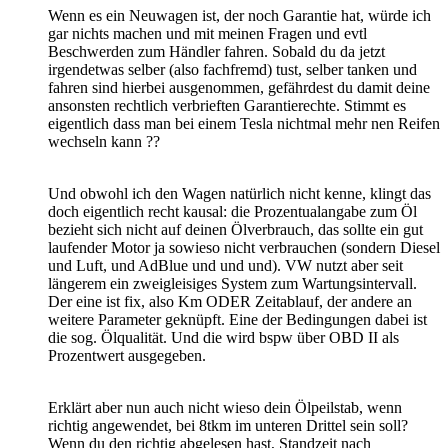
Wenn es ein Neuwagen ist, der noch Garantie hat, würde ich
gar nichts machen und mit meinen Fragen und evtl
Beschwerden zum Händler fahren. Sobald du da jetzt
irgendetwas selber (also fachfremd) tust, selber tanken und
fahren sind hierbei ausgenommen, gefährdest du damit deine
ansonsten rechtlich verbrieften Garantierechte. Stimmt es
eigentlich dass man bei einem Tesla nichtmal mehr nen Reifen
wechseln kann ??
Und obwohl ich den Wagen natürlich nicht kenne, klingt das
doch eigentlich recht kausal: die Prozentualangabe zum Öl
bezieht sich nicht auf deinen Ölverbrauch, das sollte ein gut
laufender Motor ja sowieso nicht verbrauchen (sondern Diesel
und Luft, und AdBlue und und und). VW nutzt aber seit
längerem ein zweigleisiges System zum Wartungsintervall.
Der eine ist fix, also Km ODER Zeitablauf, der andere an
weitere Parameter geknüpft. Eine der Bedingungen dabei ist
die sog. Ölqualität. Und die wird bspw über OBD II als
Prozentwert ausgegeben.
Erklärt aber nun auch nicht wieso dein Ölpeilstab, wenn
richtig angewendet, bei 8tkm im unteren Drittel sein soll?
Wenn du den richtig abgelesen hast, Standzeit nach