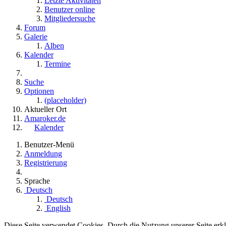
Letzte Aktivitäten
Benutzer online
Mitgliedersuche
Forum
Galerie
Alben
Kalender
Termine
Suche
Optionen
(placeholder)
Aktueller Ort
Amaroker.de
Kalender
Benutzer-Menü
Anmeldung
Registrierung
Sprache
Deutsch
Deutsch
English
Diese Seite verwendet Cookies. Durch die Nutzung unserer Seite erklä