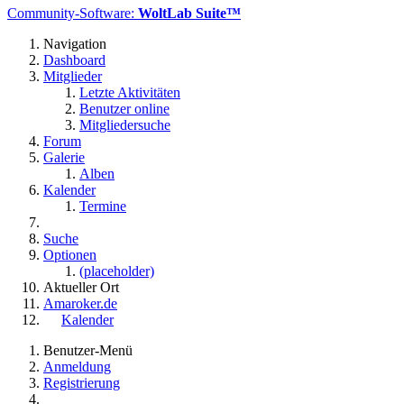
Community-Software:
WoltLab Suite™
Navigation
Dashboard
Mitglieder
Letzte Aktivitäten
Benutzer online
Mitgliedersuche
Forum
Galerie
Alben
Kalender
Termine
Suche
Optionen
(placeholder)
Aktueller Ort
Amaroker.de
Kalender
Benutzer-Menü
Anmeldung
Registrierung