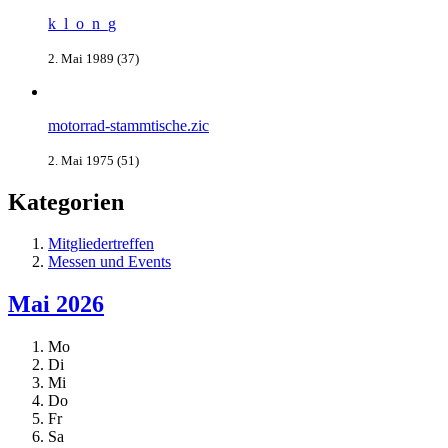
k_l_o_n_g
2. Mai 1989 (37)
motorrad-stammtische.zic
2. Mai 1975 (51)
Kategorien
Mitgliedertreffen
Messen und Events
Mai 2026
Mo
Di
Mi
Do
Fr
Sa