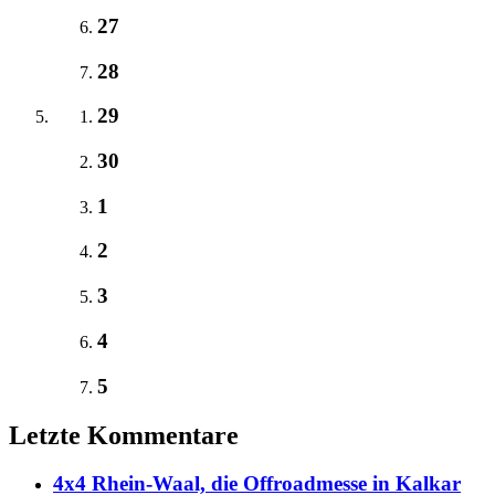
27
28
29
30
1
2
3
4
5
Letzte Kommentare
4x4 Rhein-Waal, die Offroadmesse in Kalkar