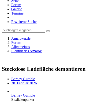
Seiten
Forum
Galerie
Termine
Erweiterte Suche
Amaroker.de
Forum
Allgemeines
Elektrik des Amarok
Steckdose Ladefläche demontieren
Barney Gumble
28. Februar 2026
Barney Gumble
Eisdielenparker