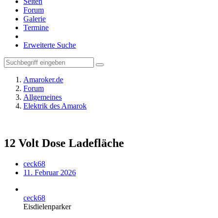
Seiten
Forum
Galerie
Termine
Erweiterte Suche
Amaroker.de
Forum
Allgemeines
Elektrik des Amarok
12 Volt Dose Ladefläche
ceck68
11. Februar 2026
ceck68
Eisdielenparker