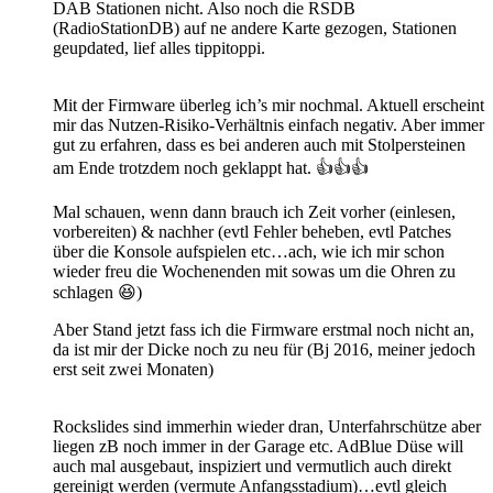
DAB Stationen nicht. Also noch die RSDB
(RadioStationDB) auf ne andere Karte gezogen, Stationen
geupdated, lief alles tippitoppi.
Mit der Firmware überleg ich’s mir nochmal. Aktuell erscheint
mir das Nutzen-Risiko-Verhältnis einfach negativ. Aber immer
gut zu erfahren, dass es bei anderen auch mit Stolpersteinen
am Ende trotzdem noch geklappt hat. 👍👍👍
Mal schauen, wenn dann brauch ich Zeit vorher (einlesen,
vorbereiten) & nachher (evtl Fehler beheben, evtl Patches
über die Konsole aufspielen etc…ach, wie ich mir schon
wieder freu die Wochenenden mit sowas um die Ohren zu
schlagen 😆)
Aber Stand jetzt fass ich die Firmware erstmal noch nicht an,
da ist mir der Dicke noch zu neu für (Bj 2016, meiner jedoch
erst seit zwei Monaten)
Rockslides sind immerhin wieder dran, Unterfahrschütze aber
liegen zB noch immer in der Garage etc. AdBlue Düse will
auch mal ausgebaut, inspiziert und vermutlich auch direkt
gereinigt werden (vermute Anfangsstadium)…evtl gleich