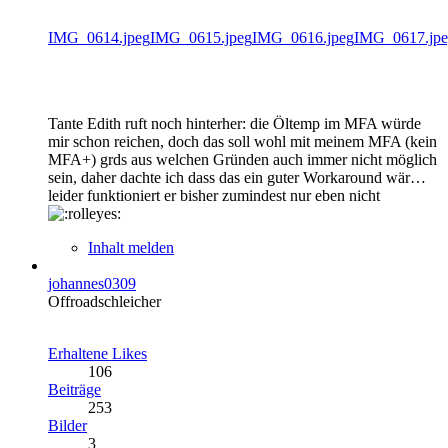
IMG_0614.jpeg
IMG_0615.jpeg
IMG_0616.jpeg
IMG_0617.jp
Tante Edith ruft noch hinterher: die Öltemp im MFA würde
mir schon reichen, doch das soll wohl mit meinem MFA (kein
MFA+) grds aus welchen Gründen auch immer nicht möglich
sein, daher dachte ich dass das ein guter Workaround wär…
leider funktioniert er bisher zumindest nur eben nicht
Inhalt melden
johannes0309
Offroadschleicher
Erhaltene Likes
106
Beiträge
253
Bilder
3