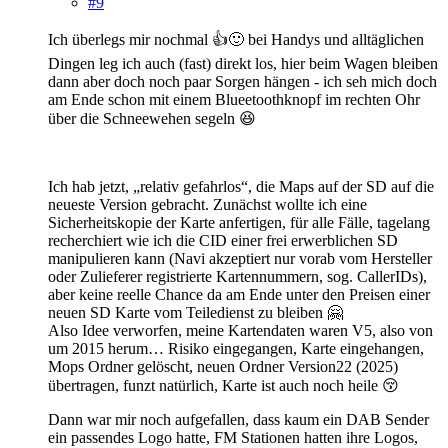
#9
Ich überlegs mir nochmal 👍🙂 bei Handys und alltäglichen
Dingen leg ich auch (fast) direkt los, hier beim Wagen bleiben
dann aber doch noch paar Sorgen hängen - ich seh mich doch
am Ende schon mit einem Blueetoothknopf im rechten Ohr
über die Schneewehen segeln 😆
Ich hab jetzt, „relativ gefahrlos“, die Maps auf der SD auf die
neueste Version gebracht. Zunächst wollte ich eine
Sicherheitskopie der Karte anfertigen, für alle Fälle, tagelang
recherchiert wie ich die CID einer frei erwerblichen SD
manipulieren kann (Navi akzeptiert nur vorab vom Hersteller
oder Zulieferer registrierte Kartennummern, sog. CallerIDs),
aber keine reelle Chance da am Ende unter den Preisen einer
neuen SD Karte vom Teiledienst zu bleiben 🤗
Also Idee verworfen, meine Kartendaten waren V5, also von
um 2015 herum… Risiko eingegangen, Karte eingehangen,
Mops Ordner gelöscht, neuen Ordner Version22 (2025)
übertragen, funzt natürlich, Karte ist auch noch heile 😚
Dann war mir noch aufgefallen, dass kaum ein DAB Sender
ein passendes Logo hatte, FM Stationen hatten ihre Logos,