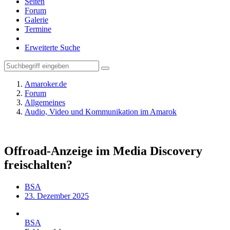
Seiten
Forum
Galerie
Termine
Erweiterte Suche
Amaroker.de
Forum
Allgemeines
Audio, Video und Kommunikation im Amarok
Offroad-Anzeige im Media Discovery
freischalten?
BSA
23. Dezember 2025
BSA