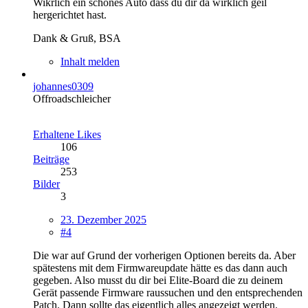
Wikrlich ein schönes Auto dass du dir da wirklich geil
hergerichtet hast.
Dank & Gruß, BSA
Inhalt melden
johannes0309
Offroadschleicher
Erhaltene Likes
106
Beiträge
253
Bilder
3
23. Dezember 2025
#4
Die war auf Grund der vorherigen Optionen bereits da. Aber
spätestens mit dem Firmwareupdate hätte es das dann auch
gegeben. Also musst du dir bei Elite-Board die zu deinem
Gerät passende Firmware raussuchen und den entsprechenden
Patch. Dann sollte das eigentlich alles angezeigt werden.