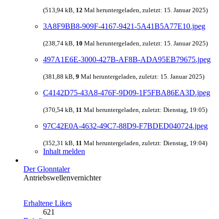
(513,94 kB,
12
Mal heruntergeladen, zuletzt:
15. Januar 2025
)
3A8F9BB8-909F-4167-9421-5A41B5A77E10.jpeg
(238,74 kB,
10
Mal heruntergeladen, zuletzt:
15. Januar 2025
)
497A1E6E-3000-427B-AF8B-ADA95EB79675.jpeg
(381,88 kB,
9
Mal heruntergeladen, zuletzt:
15. Januar 2025
)
C4142D75-43A8-476F-9D09-1F5FBA86EA3D.jpeg
(370,54 kB,
11
Mal heruntergeladen, zuletzt:
Dienstag, 19:05
)
97C42E0A-4632-49C7-88D9-F7BDED040724.jpeg
(352,31 kB,
11
Mal heruntergeladen, zuletzt:
Dienstag, 19:04
)
Inhalt melden
Der Glonntaler
Antriebswellenvernichter
Erhaltene Likes
621