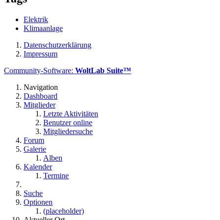
Elektrik
Klimaanlage
Datenschutzerklärung
Impressum
Community-Software:
WoltLab Suite™
Navigation
Dashboard
Mitglieder
Letzte Aktivitäten
Benutzer online
Mitgliedersuche
Forum
Galerie
Alben
Kalender
Termine
Suche
Optionen
(placeholder)
Aktueller Ort