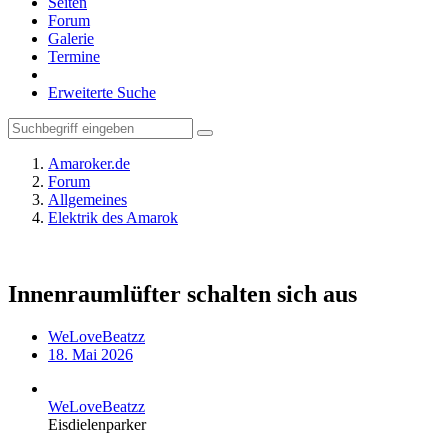
Seiten
Forum
Galerie
Termine
Erweiterte Suche
Amaroker.de
Forum
Allgemeines
Elektrik des Amarok
Innenraumlüfter schalten sich aus
WeLoveBeatzz
18. Mai 2026
WeLoveBeatzz
Eisdielenparker