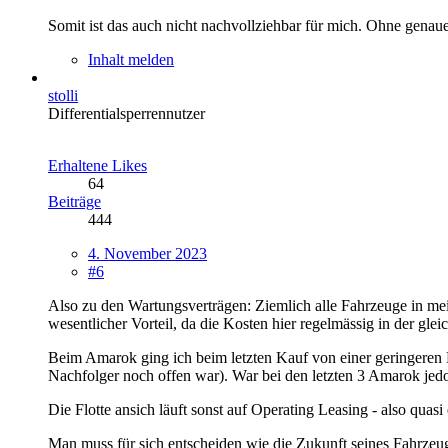
Somit ist das auch nicht nachvollziehbar für mich. Ohne genaue 
Inhalt melden
stolli
Differentialsperrennutzer
Erhaltene Likes
64
Beiträge
444
4. November 2023
#6
Also zu den Wartungsverträgen: Ziemlich alle Fahrzeuge in mei
wesentlicher Vorteil, da die Kosten hier regelmässig in der glei
Beim Amarok ging ich beim letzten Kauf von einer geringeren L
Nachfolger noch offen war). War bei den letzten 3 Amarok jed
Die Flotte ansich läuft sonst auf Operating Leasing - also quasi
Man muss für sich entscheiden wie die Zukunft seines Fahrzeug