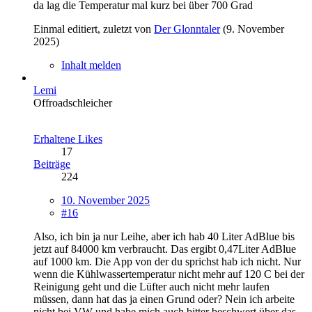
da lag die Temperatur mal kurz bei über 700 Grad
Einmal editiert, zuletzt von
Der Glonntaler
(
9. November
2025
)
Inhalt melden
Lemi
Offroadschleicher
Erhaltene Likes
17
Beiträge
224
10. November 2025
#16
Also, ich bin ja nur Leihe, aber ich hab 40 Liter AdBlue bis
jetzt auf 84000 km verbraucht. Das ergibt 0,47Liter AdBlue
auf 1000 km. Die App von der du sprichst hab ich nicht. Nur
wenn die Kühlwassertemperatur nicht mehr auf 120 C bei der
Reinigung geht und die Lüfter auch nicht mehr laufen
müssen, dann hat das ja einen Grund oder? Nein ich arbeite
nicht bei VW und habe mich auch bitter beschwert über das