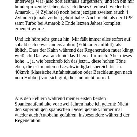
unterwegs war (also dort erstmals aufgetreten) und ich bin mir
hunderprozentig sicher, dass ich dieses Geräusch weder bei
Amarok 1 (4 Zylinder) noch beim jetzigen zweiten (auch 4
Zylinder) jemals vorher gehört habe. Auch nicht, als der DPF
samt Turbo bei Amarok 2 Ende letzten Jahres komplett
erneuert wurde.
Und ich höre sehr genau hin. Mir fällt immer alles sofort auf,
sobald sich etwas anders anhört (Edit: oder anfühlt), als
üblich. Dass der Kahn während der Regeneration rauer klingt,
weiß ich. Das war auch nie das Thema für mich. Aber dieses
hohe ... ja, wie beschreib ich das jetzt... diese hohen Töne
eben, die er im unteren Geschwindigkeitsbereich bis ca.
40km/h (klassische Anfahrsituation oder Beschleunigen nach
nem Hubbel) von sich gibt, die sind nicht normal.
Aus den Fehlern während meiner ersten beiden
Spanienaufenthalte vor zwei Jahren habe ich gelernt: Nicht
den superbilligen spanischen Diesel getankt, immer mal
wieder auch Autobahn gefahren, insbesondere während der
Regeneration.