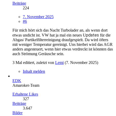
Beiträge
224
7. November 2025
#6
Für mich hört sich das Nacht Turbolader an, als wenn dort
pdates
etwas undicht ist. VW hat ja mal ein neues U
für die
Abgas/ Partikelfilterreinigung draufgespielt. Da wird öfters
mit weniger Temperatur gereinigt. Uns hierbei wird das AGR
anders angesteuert, wenn hier etwas verdreckt ist könnten das
auch Strömung Geräusche sein.
3 Mal editiert, zuletzt von
Lemi
(
7. November 2025
)
Inhalt melden
EDK
Amaroker-Team
Erhaltene Likes
327
Beiträge
3.647
Bilder